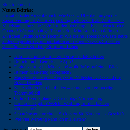
Skip to content
Neuste Beiträge
Umsatzbooster Außenbereich: Wie Gastro-Überdachungen die
Saison verlängern
Wenn Verpackung mehr erzählt als Worte – wie
Mittelstandskonzepte 2026 Kunden überzeugen
Kostendruck oder
Chance? Wie nachhaltige Technik den Mittelstand neu definiert
Zwischen Tradition und Technik: Wie kleine Hotels ihre Gäste heute
anders begeistern
Kommunikation auf neuem Niveau: So öffnen
sich Türen für Studium, Beruf und Leben
Arbeitsabläufe optimieren: Diese Produkte helfen
Braucht mein Betrieb eine App?
Digitalisierung im Mittelstand – alle Infos auf einen Blick
Ist mein Marketing erfolgreich?
Marktrecherche und -Analyse im Mittelstand: Das sind die
Besonderheiten
Neue Mitarbeiter einarbeiten – schnell zum vollwertigen
Teammitglied!
Online-Events planen: Die richtige Vorbereitung
Print oder Digital? Welche Werbung für den lokalen
Mittelstand?
Schaufenster einrichten: So locken Sie Kunden ins Geschäft
Wie viel Werbung kann ich mir leisten?
Suchen nach: