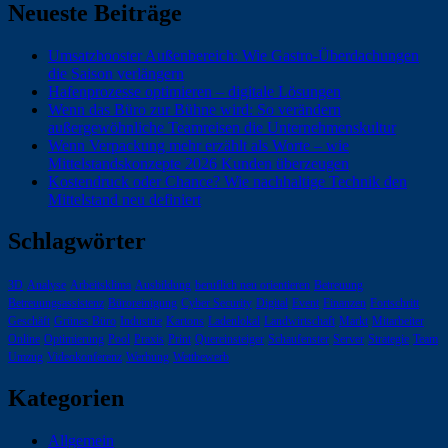
Neueste Beiträge
Umsatzbooster Außenbereich: Wie Gastro-Überdachungen
die Saison verlängern
Hafenprozesse optimieren – digitale Lösungen
Wenn das Büro zur Bühne wird: So verändern
außergewöhnliche Teamreisen die Unternehmenskultur
Wenn Verpackung mehr erzählt als Worte – wie
Mittelstandskonzepte 2026 Kunden überzeugen
Kostendruck oder Chance? Wie nachhaltige Technik den
Mittelstand neu definiert
Schlagwörter
3D
Analyse
Arbeitsklima
Ausbildung
beruflich neu orientieren
Betreuung
Betreuungsassistenz
Büroreinigung
Cyber Security
Digital
Event
Finanzen
Fortschritt
Geschäft
Grünes Büro
Industrie
Kartons
Ladenlokal
Landwirtschaft
Markt
Mitarbeiter
Online
Optimierung
Pool
Praxis
Print
Quereinsteiger
Schaufenster
Server
Strategie
Team
Umzug
Videokonferenz
Werbung
Wettbewerb
Kategorien
Allgemein