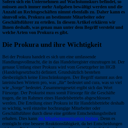
Sofern sich ein Unternehmen auf Wachstumskurs befindet, so
müssen auch immer mehr Aufgaben bewältigt werden und die
Anzahl an Rechtsgeschäften nimmt ebenfalls zu. Daher kann es
sinnvoll sein, Prokura an bestimmte Mitarbeiter oder
Geschäftsführer zu erteilen. In diesem Artikel erklären wir
Ihnen deshalb, was genau man unter dem Begriff versteht und
welche Arten von Prokura es gibt.
Die Prokura und ihre Wichtigkeit
Bei der Prokura handelt es sich um eine umfassende
Handlungsvollmacht, die in das Handelsregister einzutragen ist. Der
genaue Umfang einer Prokura wird vom Gesetzgeber im HGB
(Handelsgesetzbuch) definiert. Grundsätzlich bestehen
diesbezüglich keine Einschränkungen. Der Begriff stammt aus den
lateinischen Wörtern pro, was „für“ bedeutet und cura, was so viel
wie „Sorge“ bedeutet. Zusammengesetzt ergibt sich das Wort
Fürsorge. Der Prokurist muss somit Fürsorge für die Geschäfte
tragen, die im Rahmen eines Handelsbetriebs abgeschlossen
werden. Die Erteilung einer Prokura ist für Handelsbetriebe deshalb
so wichtig, weil einzelne hochrangige Mitarbeiter oder
Geschäftsführer durch diese eine größere Entscheidungsfreiheit
erhalten. Dies kann
die Mitarbeitermotivation fördern
. Denn es
ermöglicht eine bessere Reaktionsfähigkeit, da bei Entscheidungen