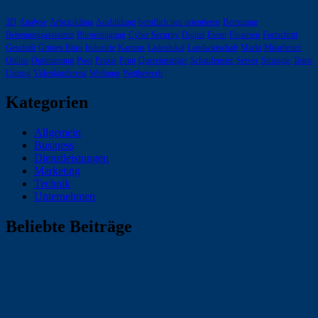
3D
Analyse
Arbeitsklima
Ausbildung
beruflich neu orientieren
Betreuung
Betreuungsassistenz
Büroreinigung
Cyber Security
Digital
Event
Finanzen
Fortschritt
Geschäft
Grünes Büro
Industrie
Kartons
Ladenlokal
Landwirtschaft
Markt
Mitarbeiter
Online
Optimierung
Pool
Praxis
Print
Quereinsteiger
Schaufenster
Server
Strategie
Team
Umzug
Videokonferenz
Werbung
Wettbewerb
Kategorien
Allgemein
Business
Dienstleistungen
Marketing
Technik
Unternehmen
Beliebte Beiträge