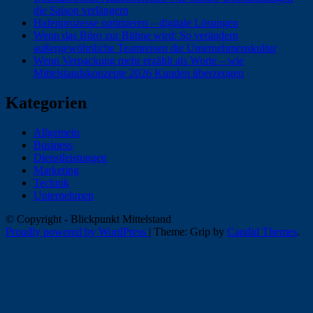
die Saison verlängern
Hafenprozesse optimieren – digitale Lösungen
Wenn das Büro zur Bühne wird: So verändern
außergewöhnliche Teamreisen die Unternehmenskultur
Wenn Verpackung mehr erzählt als Worte – wie
Mittelstandskonzepte 2026 Kunden überzeugen
Kategorien
Allgemein
Business
Dienstleistungen
Marketing
Technik
Unternehmen
© Copyright - Blickpunkt Mittelstand
Proudly powered by WordPress
|
Theme: Grip by
Candid Themes
.