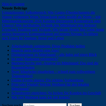
Skip to content
Neuste Beiträge
Umsatzbooster Außenbereich: Wie Gastro-Überdachungen die
Saison verlängern
Wenn Verpackung mehr erzählt als Worte – wie
Mittelstandskonzepte 2026 Kunden überzeugen
Kostendruck oder
Chance? Wie nachhaltige Technik den Mittelstand neu definiert
Zwischen Tradition und Technik: Wie kleine Hotels ihre Gäste heute
anders begeistern
Kommunikation auf neuem Niveau: So öffnen
sich Türen für Studium, Beruf und Leben
Arbeitsabläufe optimieren: Diese Produkte helfen
Braucht mein Betrieb eine App?
Digitalisierung im Mittelstand – alle Infos auf einen Blick
Ist mein Marketing erfolgreich?
Marktrecherche und -Analyse im Mittelstand: Das sind die
Besonderheiten
Neue Mitarbeiter einarbeiten – schnell zum vollwertigen
Teammitglied!
Online-Events planen: Die richtige Vorbereitung
Print oder Digital? Welche Werbung für den lokalen
Mittelstand?
Schaufenster einrichten: So locken Sie Kunden ins Geschäft
Wie viel Werbung kann ich mir leisten?
Suchen nach: