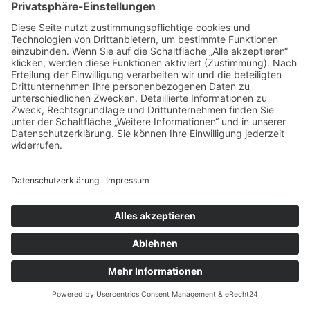
Wenn das Büro zur Bühne wird: So verändern außergewöhnliche
Teamreisen die Unternehmenskultur
Wenn Verpackung mehr erzählt als Worte – wie
Mittelstandskonzepte 2026 Kunden überzeugen
Kategorien
Allgemein
Business
Dienstleistungen
Marketing
Technik
Unternehmen