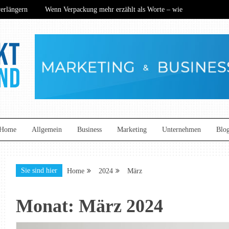
längern
Wenn Verpackung mehr erzählt als Worte – wie
ance? Wie nachhaltige Technik den Mittelstand neu definiert
ers begeistern
Kommunikation auf neuem Niveau: So
längern
Wenn Verpackung mehr erzählt als Worte – wie
ance? Wie nachhaltige Technik den Mittelstand neu definiert
ers begeistern
Kommunikation auf neuem Niveau: So
and
Home
Allgemein
Business
Marketing
Unternehmen
Blo
Sie sind hier
Home
2024
März
Monat:
März 2024