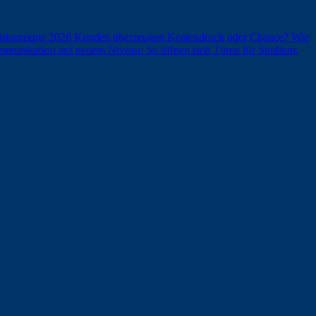
andskonzepte 2026 Kunden überzeugen
Kostendruck oder Chance? Wie
munikation auf neuem Niveau: So öffnen sich Türen für Studium,