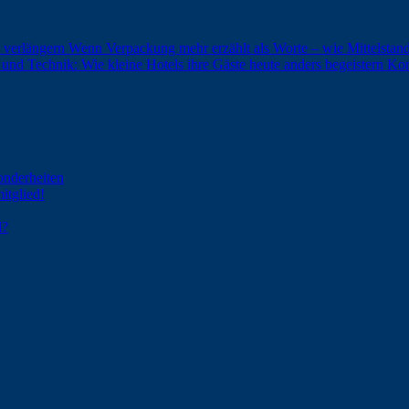
 verlängern
Wenn Verpackung mehr erzählt als Worte – wie Mittelst
und Technik: Wie kleine Hotels ihre Gäste heute anders begeistern
Kom
onderheiten
itglied!
d?