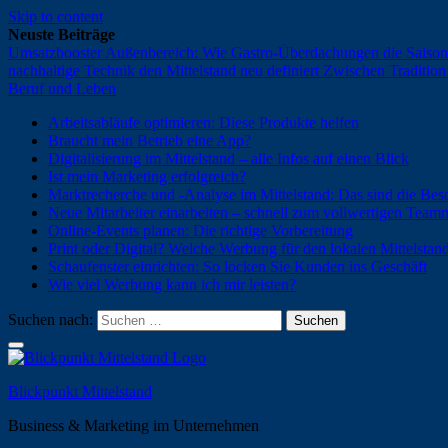
Skip to content
Neuste Beiträge
Umsatzbooster Außenbereich: Wie Gastro-Überdachungen die Saison
nachhaltige Technik den Mittelstand neu definiert
Zwischen Tradition 
Beruf und Leben
Arbeitsabläufe optimieren: Diese Produkte helfen
Braucht mein Betrieb eine App?
Digitalisierung im Mittelstand – alle Infos auf einen Blick
Ist mein Marketing erfolgreich?
Marktrecherche und -Analyse im Mittelstand: Das sind die Bes
Neue Mitarbeiter einarbeiten – schnell zum vollwertigen Teamm
Online-Events planen: Die richtige Vorbereitung
Print oder Digital? Welche Werbung für den lokalen Mittelstan
Schaufenster einrichten: So locken Sie Kunden ins Geschäft
Wie viel Werbung kann ich mir leisten?
Suchen nach:
Blickpunkt Mittelstand
Business & Marketing im Unternehmen