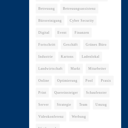
Betreuung
Betreuungsassistenz
Büroreinigung
Cyber Security
Digital
Event
Finanzen
Fortschritt
Geschäft
Grünes Büro
Industrie
Kartons
Ladenlokal
Landwirtschaft
Markt
Mitarbeiter
Online
Optimierung
Pool
Praxis
Print
Quereinsteiger
Schaufenster
Server
Strategie
Team
Umzug
Videokonferenz
Werbung