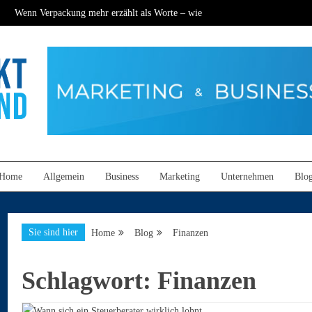
Wenn Verpackung mehr erzählt als Worte – wie
nachhaltige Technik den Mittelstand neu definiert
ern
Kommunikation auf neuem Niveau: So öffnen sich
Wenn Verpackung mehr erzählt als Worte – wie
nachhaltige Technik den Mittelstand neu definiert
ern
Kommunikation auf neuem Niveau: So öffnen sich
and
Home
Allgemein
Business
Marketing
Unternehmen
Blo
Sie sind hier
Home
Blog
Finanzen
Schlagwort:
Finanzen