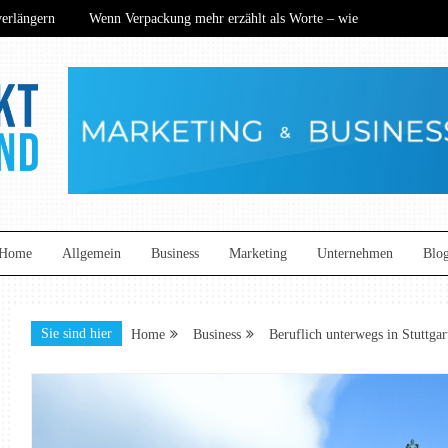
rlängern
Wenn Verpackung mehr erzählt als Worte – wie
ance? Wie nachhaltige Technik den Mittelstand neu definiert
ers begeistern
Kommunikation auf neuem Niveau: So
rlängern
Wenn Verpackung mehr erzählt als Worte – wie
ance? Wie nachhaltige Technik den Mittelstand neu definiert
ers begeistern
Kommunikation auf neuem Niveau: So
and
Home
Allgemein
Business
Marketing
Unternehmen
Blo
Sie sind hier
Home
Business
Beruflich unterwegs in Stuttgar