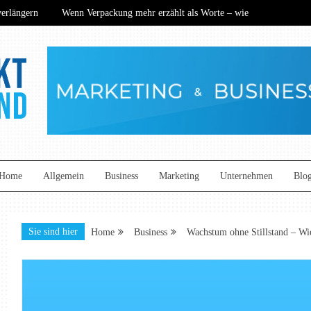
rlängern
Wenn Verpackung mehr erzählt als Worte – wie
hance? Wie nachhaltige Technik den Mittelstand neu definiert
ers begeistern
Kommunikation auf neuem Niveau: So
rlängern
Wenn Verpackung mehr erzählt als Worte – wie
hance? Wie nachhaltige Technik den Mittelstand neu definiert
ers begeistern
Kommunikation auf neuem Niveau: So
and
Home
Allgemein
Business
Marketing
Unternehmen
Blo
Sie sind hier
Home
Business
Wachstum ohne Stillstand – Wi