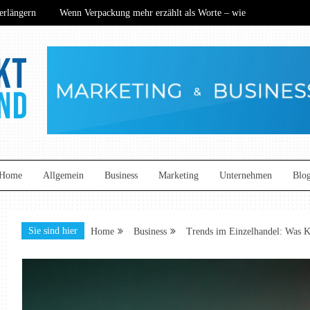
rlängern
Wenn Verpackung mehr erzählt als Worte – wie
ance? Wie nachhaltige Technik den Mittelstand neu definiert
ers begeistern
Kommunikation auf neuem Niveau: So
rlängern
Wenn Verpackung mehr erzählt als Worte – wie
ance? Wie nachhaltige Technik den Mittelstand neu definiert
ers begeistern
Kommunikation auf neuem Niveau: So
and
Home
Allgemein
Business
Marketing
Unternehmen
Blo
Sie sind hier
Home
Business
Trends im Einzelhandel: Was 