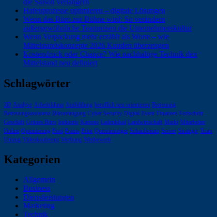
die Saison verlängern
Hafenprozesse optimieren – digitale Lösungen
Wenn das Büro zur Bühne wird: So verändern
außergewöhnliche Teamreisen die Unternehmenskultur
Wenn Verpackung mehr erzählt als Worte – wie
Mittelstandskonzepte 2026 Kunden überzeugen
Kostendruck oder Chance? Wie nachhaltige Technik den
Mittelstand neu definiert
Schlagwörter
3D
Analyse
Arbeitsklima
Ausbildung
beruflich neu orientieren
Betreuung
Betreuungsassistenz
Büroreinigung
Cyber Security
Digital
Event
Finanzen
Fortschritt
Geschäft
Grünes Büro
Industrie
Kartons
Ladenlokal
Landwirtschaft
Markt
Mitarbeiter
Online
Optimierung
Pool
Praxis
Print
Quereinsteiger
Schaufenster
Server
Strategie
Team
Umzug
Videokonferenz
Werbung
Wettbewerb
Kategorien
Allgemein
Business
Dienstleistungen
Marketing
Technik