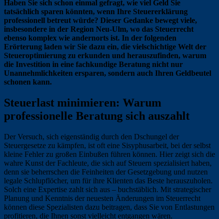
Haben Sie sich schon einmal gefragt, wie viel Geld Sie
tatsächlich sparen könnten, wenn Ihre Steuererklärung
professionell betreut würde? Dieser Gedanke bewegt viele,
insbesondere in der Region Neu-Ulm, wo das Steuerrecht
ebenso komplex wie andernorts ist. In der folgenden
Erörterung laden wir Sie dazu ein, die vielschichtige Welt der
Steueroptimierung zu erkunden und herauszufinden, warum
die Investition in eine fachkundige Beratung nicht nur
Unannehmlichkeiten ersparen, sondern auch Ihren Geldbeutel
schonen kann.
Steuerlast minimieren: Warum
professionelle Beratung sich auszahlt
Der Versuch, sich eigenständig durch den Dschungel der
Steuergesetze zu kämpfen, ist oft eine Sisyphusarbeit, bei der selbst
kleine Fehler zu großen Einbußen führen können. Hier zeigt sich die
wahre Kunst der Fachleute, die sich auf Steuern spezialisiert haben,
denn sie beherrschen die Feinheiten der Gesetzgebung und nutzen
legale Schlupflöcher, um für ihre Klienten das Beste herauszuholen.
Solch eine Expertise zahlt sich aus – buchstäblich. Mit strategischer
Planung und Kenntnis der neuesten Änderungen im Steuerrecht
können diese Spezialisten dazu beitragen, dass Sie von Entlastungen
profitieren, die Ihnen sonst vielleicht entgangen wären.