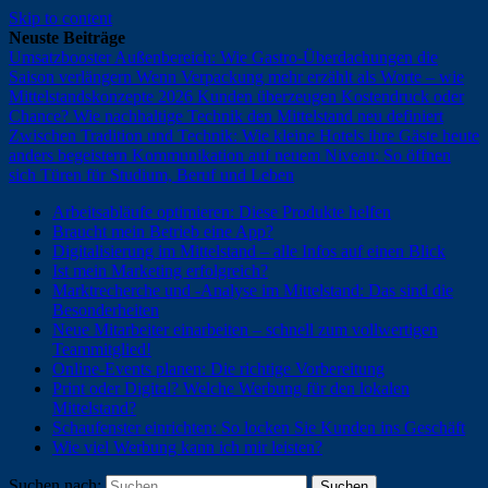
Skip to content
Neuste Beiträge
Umsatzbooster Außenbereich: Wie Gastro-Überdachungen die
Saison verlängern
Wenn Verpackung mehr erzählt als Worte – wie
Mittelstandskonzepte 2026 Kunden überzeugen
Kostendruck oder
Chance? Wie nachhaltige Technik den Mittelstand neu definiert
Zwischen Tradition und Technik: Wie kleine Hotels ihre Gäste heute
anders begeistern
Kommunikation auf neuem Niveau: So öffnen
sich Türen für Studium, Beruf und Leben
Arbeitsabläufe optimieren: Diese Produkte helfen
Braucht mein Betrieb eine App?
Digitalisierung im Mittelstand – alle Infos auf einen Blick
Ist mein Marketing erfolgreich?
Marktrecherche und -Analyse im Mittelstand: Das sind die
Besonderheiten
Neue Mitarbeiter einarbeiten – schnell zum vollwertigen
Teammitglied!
Online-Events planen: Die richtige Vorbereitung
Print oder Digital? Welche Werbung für den lokalen
Mittelstand?
Schaufenster einrichten: So locken Sie Kunden ins Geschäft
Wie viel Werbung kann ich mir leisten?
Suchen nach: