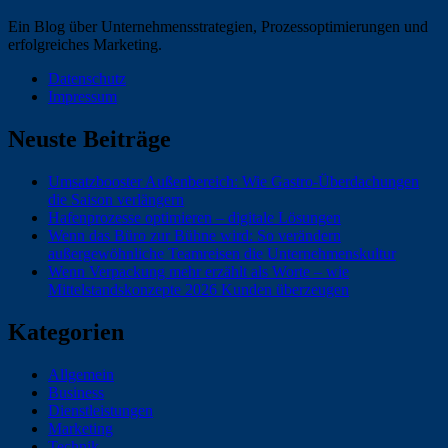
Ein Blog über Unternehmensstrategien, Prozessoptimierungen und
erfolgreiches Marketing.
Datenschutz
Impressum
Neuste Beiträge
Umsatzbooster Außenbereich: Wie Gastro-Überdachungen
die Saison verlängern
Hafenprozesse optimieren – digitale Lösungen
Wenn das Büro zur Bühne wird: So verändern
außergewöhnliche Teamreisen die Unternehmenskultur
Wenn Verpackung mehr erzählt als Worte – wie
Mittelstandskonzepte 2026 Kunden überzeugen
Kategorien
Allgemein
Business
Dienstleistungen
Marketing
Technik