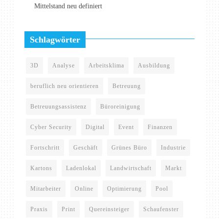
Mittelstand neu definiert
Schlagwörter
3D
Analyse
Arbeitsklima
Ausbildung
beruflich neu orientieren
Betreuung
Betreuungsassistenz
Büroreinigung
Cyber Security
Digital
Event
Finanzen
Fortschritt
Geschäft
Grünes Büro
Industrie
Kartons
Ladenlokal
Landwirtschaft
Markt
Mitarbeiter
Online
Optimierung
Pool
Praxis
Print
Quereinsteiger
Schaufenster