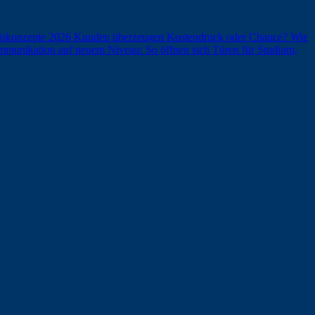
andskonzepte 2026 Kunden überzeugen
Kostendruck oder Chance? Wie
munikation auf neuem Niveau: So öffnen sich Türen für Studium,