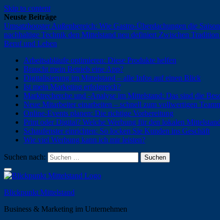
Skip to content
Neuste Beiträge
Umsatzbooster Außenbereich: Wie Gastro-Überdachungen die Saison
nachhaltige Technik den Mittelstand neu definiert
Zwischen Tradition 
Beruf und Leben
Arbeitsabläufe optimieren: Diese Produkte helfen
Braucht mein Betrieb eine App?
Digitalisierung im Mittelstand – alle Infos auf einen Blick
Ist mein Marketing erfolgreich?
Marktrecherche und -Analyse im Mittelstand: Das sind die Bes
Neue Mitarbeiter einarbeiten – schnell zum vollwertigen Teamm
Online-Events planen: Die richtige Vorbereitung
Print oder Digital? Welche Werbung für den lokalen Mittelstan
Schaufenster einrichten: So locken Sie Kunden ins Geschäft
Wie viel Werbung kann ich mir leisten?
Suchen nach:
Blickpunkt Mittelstand
Business & Marketing im Unternehmen