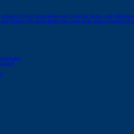
 verlängern
Wenn Verpackung mehr erzählt als Worte – wie Mittelst
und Technik: Wie kleine Hotels ihre Gäste heute anders begeistern
Kom
onderheiten
itglied!
d?