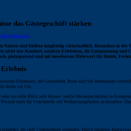
isse das Gästegeschäft stärken
nkt Mittelstand
den Nutzen und bleiben langfristig wirtschaftlich. Besonders in d
e nicht nur Komfort, sondern Erlebnisse, die Entspannung und G
tisch, platzsparend und mit messbarem Mehrwert für Hotels, Ferie
 Erlebnis
ewusste Erlebnisse, die Gesundheit, Ruhe und Stil miteinander verbi
h direkt vor Ort.
er der stille Blick aufs Wasser: solche Momente bleiben in Erinneru
0 Prozent mehr für Unterkünfte mit Wellnessangeboten zu bezahlen. Dam
ich schneller, als viele Unternehmer vermuten. Durch moderne Bauweisen,