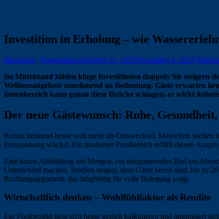
Investition in Erholung – wie Wassererlebn
Marketing
,
Unternehmen
Oktober 31, 2025
November 4, 2025
Blickpu
Im Mittelstand zählen kluge Investitionen doppelt: Sie steigern 
Wellnessangebote zunehmend an Bedeutung. Gäste erwarten heut
Innenbereich kann genau diese Brücke schlagen, er wirkt ästhe
Der neue Gästewunsch: Ruhe, Gesundheit,
Reisen bedeutet heute weit mehr als Ortswechsel. Menschen suchen b
Entspannung wächst. Ein moderner Poolbereich erfüllt diesen Anspruc
Eine kurze Abkühlung am Morgen, ein entspannendes Bad am Abend od
Unterschied machen. Studien zeigen, dass Gäste bereit sind, bis zu 2
Buchungsargument, das langfristig für volle Belegung sorgt.
Wirtschaftlich denken – Wohlfühlfaktor als Rendite
Ein Poolprojekt lässt sich heute gezielt kalkulieren und amortisiert s