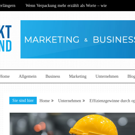
längern
Wenn Verpackung mehr erzählt als Worte – wie
ance? Wie nachhaltige Technik den Mittelstand neu definiert
ers begeistern
Kommunikation auf neuem Niveau: So
längern
Wenn Verpackung mehr erzählt als Worte – wie
ance? Wie nachhaltige Technik den Mittelstand neu definiert
ers begeistern
Kommunikation auf neuem Niveau: So
and
Home
Allgemein
Business
Marketing
Unternehmen
Blo
Sie sind hier
Home
Unternehmen
Effizienzgewinne durch op