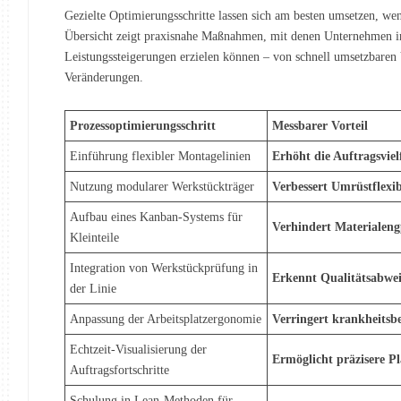
Gezielte Optimierungsschritte lassen sich am besten umsetzen, we
Übersicht zeigt praxisnahe Maßnahmen, mit denen Unternehmen 
Leistungssteigerungen erzielen können – von schnell umsetzbaren 
Veränderungen.
Prozessoptimierungsschritt
Messbarer Vorteil
Einführung flexibler Montagelinien
Erhöht die Auftragsviel
Nutzung modularer Werkstückträger
Verbessert Umrüstflexib
Aufbau eines Kanban-Systems für
Verhindert Materialengp
Kleinteile
Integration von Werkstückprüfung in
Erkennt Qualitätsabwei
der Linie
Anpassung der Arbeitsplatzergonomie
Verringert krankheitsbe
Echtzeit-Visualisierung der
Ermöglicht präzisere P
Auftragsfortschritte
Schulung in Lean-Methoden für