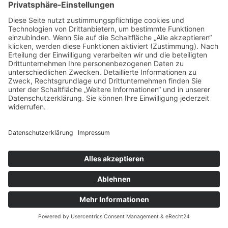
Projektsteuerung eingesetzt?
Häufig genutzte Tools sind Cloud-
Plattformen wie Autodesk BIM 360 und
Tekla Structures, die Modellprüfung und
Echtzeit-Datenaustausch ermöglichen.
Wie unterstützt der BIM-Koordinator
nachhaltiges Bauen?
Er integriert Umweltaspekte in die
Planung und nutzt digitale Modelle zur
Optimierung von Ressourcen und
Energieeffizienz.
Welche Herausforderungen gibt es bei
der Einführung von BIM im
Mittelstand?
Begrenzt verfügbare Ressourcen,
notwendige Schulungen und die
Akzeptanz aller Beteiligten sind zentrale
Hürden.
Wie kann ein mittelständisches