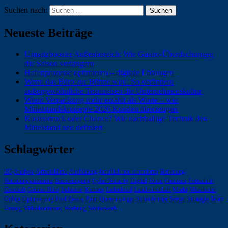
Suchen nach:
Neueste Beiträge
Umsatzbooster Außenbereich: Wie Gastro-Überdachungen
die Saison verlängern
Hafenprozesse optimieren – digitale Lösungen
Wenn das Büro zur Bühne wird: So verändern
außergewöhnliche Teamreisen die Unternehmenskultur
Wenn Verpackung mehr erzählt als Worte – wie
Mittelstandskonzepte 2026 Kunden überzeugen
Kostendruck oder Chance? Wie nachhaltige Technik den
Mittelstand neu definiert
Schlagwörter
3D
Analyse
Arbeitsklima
Ausbildung
beruflich neu orientieren
Betreuung
Betreuungsassistenz
Büroreinigung
Cyber Security
Digital
Event
Finanzen
Fortschritt
Geschäft
Grünes Büro
Industrie
Kartons
Ladenlokal
Landwirtschaft
Markt
Mitarbeiter
Online
Optimierung
Pool
Praxis
Print
Quereinsteiger
Schaufenster
Server
Strategie
Team
Umzug
Videokonferenz
Werbung
Wettbewerb