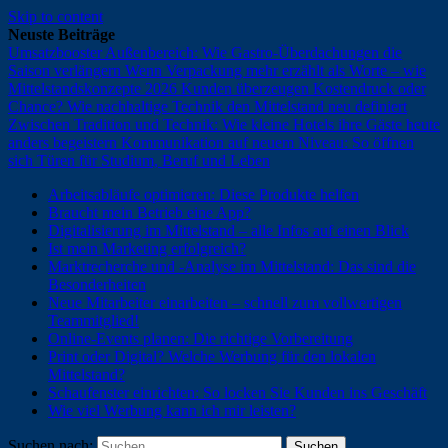
Skip to content
Neuste Beiträge
Umsatzbooster Außenbereich: Wie Gastro-Überdachungen die
Saison verlängern
Wenn Verpackung mehr erzählt als Worte – wie
Mittelstandskonzepte 2026 Kunden überzeugen
Kostendruck oder
Chance? Wie nachhaltige Technik den Mittelstand neu definiert
Zwischen Tradition und Technik: Wie kleine Hotels ihre Gäste heute
anders begeistern
Kommunikation auf neuem Niveau: So öffnen
sich Türen für Studium, Beruf und Leben
Arbeitsabläufe optimieren: Diese Produkte helfen
Braucht mein Betrieb eine App?
Digitalisierung im Mittelstand – alle Infos auf einen Blick
Ist mein Marketing erfolgreich?
Marktrecherche und -Analyse im Mittelstand: Das sind die
Besonderheiten
Neue Mitarbeiter einarbeiten – schnell zum vollwertigen
Teammitglied!
Online-Events planen: Die richtige Vorbereitung
Print oder Digital? Welche Werbung für den lokalen
Mittelstand?
Schaufenster einrichten: So locken Sie Kunden ins Geschäft
Wie viel Werbung kann ich mir leisten?
Suchen nach: