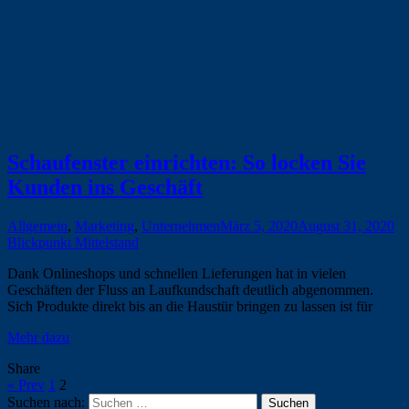
Schaufenster einrichten: So locken Sie
Kunden ins Geschäft
Allgemein
,
Marketing
,
Unternehmen
März 5, 2020
August 31, 2020
Blickpunkt Mittelstand
Dank Onlineshops und schnellen Lieferungen hat in vielen
Geschäften der Fluss an Laufkundschaft deutlich abgenommen.
Sich Produkte direkt bis an die Haustür bringen zu lassen ist für
Mehr dazu
Share
« Prev
1
2
Suchen nach: