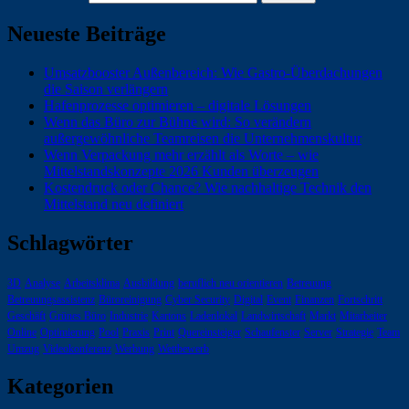
Neueste Beiträge
Umsatzbooster Außenbereich: Wie Gastro-Überdachungen
die Saison verlängern
Hafenprozesse optimieren – digitale Lösungen
Wenn das Büro zur Bühne wird: So verändern
außergewöhnliche Teamreisen die Unternehmenskultur
Wenn Verpackung mehr erzählt als Worte – wie
Mittelstandskonzepte 2026 Kunden überzeugen
Kostendruck oder Chance? Wie nachhaltige Technik den
Mittelstand neu definiert
Schlagwörter
3D
Analyse
Arbeitsklima
Ausbildung
beruflich neu orientieren
Betreuung
Betreuungsassistenz
Büroreinigung
Cyber Security
Digital
Event
Finanzen
Fortschritt
Geschäft
Grünes Büro
Industrie
Kartons
Ladenlokal
Landwirtschaft
Markt
Mitarbeiter
Online
Optimierung
Pool
Praxis
Print
Quereinsteiger
Schaufenster
Server
Strategie
Team
Umzug
Videokonferenz
Werbung
Wettbewerb
Kategorien