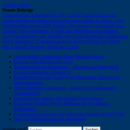
Skip to content
Neuste Beiträge
Umsatzbooster Außenbereich: Wie Gastro-Überdachungen die
Saison verlängern
Wenn Verpackung mehr erzählt als Worte – wie
Mittelstandskonzepte 2026 Kunden überzeugen
Kostendruck oder
Chance? Wie nachhaltige Technik den Mittelstand neu definiert
Zwischen Tradition und Technik: Wie kleine Hotels ihre Gäste heute
anders begeistern
Kommunikation auf neuem Niveau: So öffnen
sich Türen für Studium, Beruf und Leben
Arbeitsabläufe optimieren: Diese Produkte helfen
Braucht mein Betrieb eine App?
Digitalisierung im Mittelstand – alle Infos auf einen Blick
Ist mein Marketing erfolgreich?
Marktrecherche und -Analyse im Mittelstand: Das sind die
Besonderheiten
Neue Mitarbeiter einarbeiten – schnell zum vollwertigen
Teammitglied!
Online-Events planen: Die richtige Vorbereitung
Print oder Digital? Welche Werbung für den lokalen
Mittelstand?
Schaufenster einrichten: So locken Sie Kunden ins Geschäft
Wie viel Werbung kann ich mir leisten?
Suchen nach: