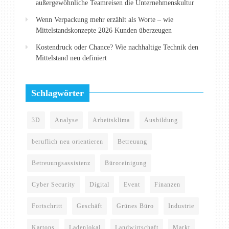
außergewöhnliche Teamreisen die Unternehmenskultur
Wenn Verpackung mehr erzählt als Worte – wie
Mittelstandskonzepte 2026 Kunden überzeugen
Kostendruck oder Chance? Wie nachhaltige Technik den
Mittelstand neu definiert
Schlagwörter
3D
Analyse
Arbeitsklima
Ausbildung
beruflich neu orientieren
Betreuung
Betreuungsassistenz
Büroreinigung
Cyber Security
Digital
Event
Finanzen
Fortschritt
Geschäft
Grünes Büro
Industrie
Kartons
Ladenlokal
Landwirtschaft
Markt