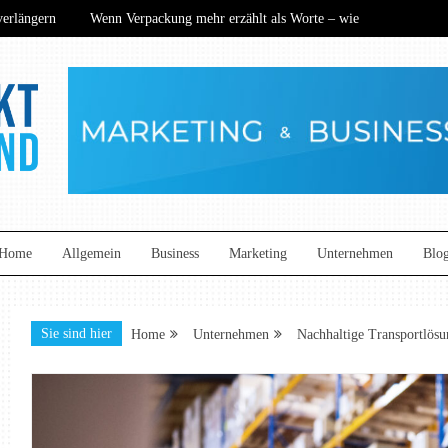
rlängern
Wenn Verpackung mehr erzählt als Worte – wie
ance? Wie nachhaltige Technik den Mittelstand neu definiert
ers begeistern
Kommunikation auf neuem Niveau: So
rlängern
Wenn Verpackung mehr erzählt als Worte – wie
ance? Wie nachhaltige Technik den Mittelstand neu definiert
ers begeistern
Kommunikation auf neuem Niveau: So
and
Home
Allgemein
Business
Marketing
Unternehmen
Blo
Sie sind hier
Home
Unternehmen
Nachhaltige Transportlös