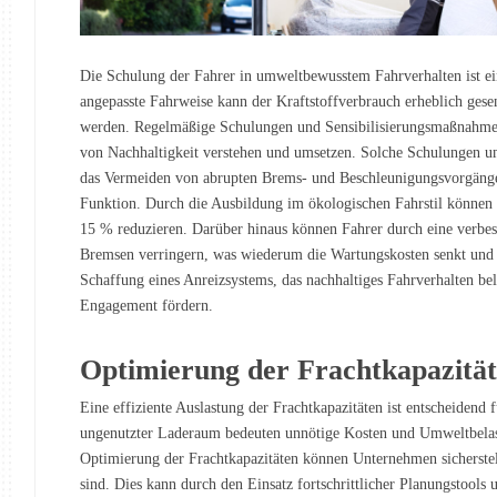
Die Schulung der Fahrer in umweltbewusstem Fahrverhalten ist e
angepasste Fahrweise kann der Kraftstoffverbrauch erheblich gese
werden. Regelmäßige Schulungen und Sensibilisierungsmaßnahmen 
von Nachhaltigkeit verstehen und umsetzen. Solche Schulungen u
das Vermeiden von abrupten Brems- und Beschleunigungsvorgänge
Funktion. Durch die Ausbildung im ökologischen Fahrstil können
15 % reduzieren. Darüber hinaus können Fahrer durch eine verbe
Bremsen verringern, was wiederum die Wartungskosten senkt und d
Schaffung eines Anreizsystems, das nachhaltiges Fahrverhalten be
Engagement fördern.
Optimierung der Frachtkapazität
Eine effiziente Auslastung der Frachtkapazitäten ist entscheidend 
ungenutzter Laderaum bedeuten unnötige Kosten und Umweltbelast
Optimierung der Frachtkapazitäten können Unternehmen sicherstel
sind. Dies kann durch den Einsatz fortschrittlicher Planungstools 