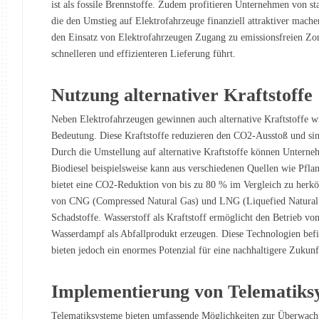
ist als fossile Brennstoffe. Zudem profitieren Unternehmen von s
die den Umstieg auf Elektrofahrzeuge finanziell attraktiver machen
den Einsatz von Elektrofahrzeugen Zugang zu emissionsfreien Zone
schnelleren und effizienteren Lieferung führt.
Nutzung alternativer Kraftstoffe
Neben Elektrofahrzeugen gewinnen auch alternative Kraftstoffe wi
Bedeutung. Diese Kraftstoffe reduzieren den CO2-Ausstoß und sin
Durch die Umstellung auf alternative Kraftstoffe können Unterne
Biodiesel beispielsweise kann aus verschiedenen Quellen wie Pfl
bietet eine CO2-Reduktion von bis zu 80 % im Vergleich zu herk
von CNG (Compressed Natural Gas) und LNG (Liquefied Natural G
Schadstoffe. Wasserstoff als Kraftstoff ermöglicht den Betrieb vo
Wasserdampf als Abfallprodukt erzeugen. Diese Technologien befi
bieten jedoch ein enormes Potenzial für eine nachhaltigere Zukunf
Implementierung von Telematiks
Telematiksysteme bieten umfassende Möglichkeiten zur Überwach