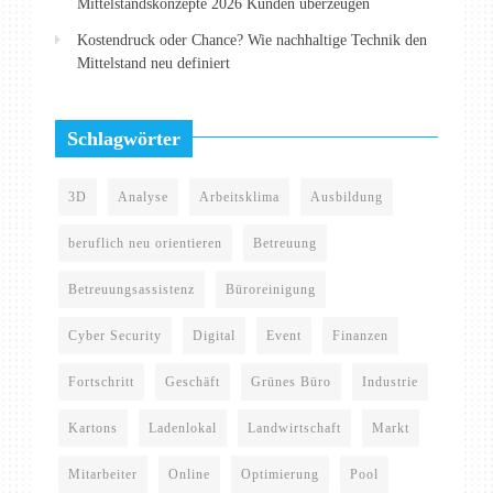
Mittelstandskonzepte 2026 Kunden überzeugen
Kostendruck oder Chance? Wie nachhaltige Technik den
Mittelstand neu definiert
Schlagwörter
3D
Analyse
Arbeitsklima
Ausbildung
beruflich neu orientieren
Betreuung
Betreuungsassistenz
Büroreinigung
Cyber Security
Digital
Event
Finanzen
Fortschritt
Geschäft
Grünes Büro
Industrie
Kartons
Ladenlokal
Landwirtschaft
Markt
Mitarbeiter
Online
Optimierung
Pool