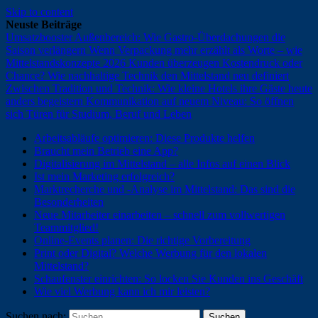
Skip to content
Neuste Beiträge
Umsatzbooster Außenbereich: Wie Gastro-Überdachungen die
Saison verlängern
Wenn Verpackung mehr erzählt als Worte – wie
Mittelstandskonzepte 2026 Kunden überzeugen
Kostendruck oder
Chance? Wie nachhaltige Technik den Mittelstand neu definiert
Zwischen Tradition und Technik: Wie kleine Hotels ihre Gäste heute
anders begeistern
Kommunikation auf neuem Niveau: So öffnen
sich Türen für Studium, Beruf und Leben
Arbeitsabläufe optimieren: Diese Produkte helfen
Braucht mein Betrieb eine App?
Digitalisierung im Mittelstand – alle Infos auf einen Blick
Ist mein Marketing erfolgreich?
Marktrecherche und -Analyse im Mittelstand: Das sind die
Besonderheiten
Neue Mitarbeiter einarbeiten – schnell zum vollwertigen
Teammitglied!
Online-Events planen: Die richtige Vorbereitung
Print oder Digital? Welche Werbung für den lokalen
Mittelstand?
Schaufenster einrichten: So locken Sie Kunden ins Geschäft
Wie viel Werbung kann ich mir leisten?
Suchen nach: