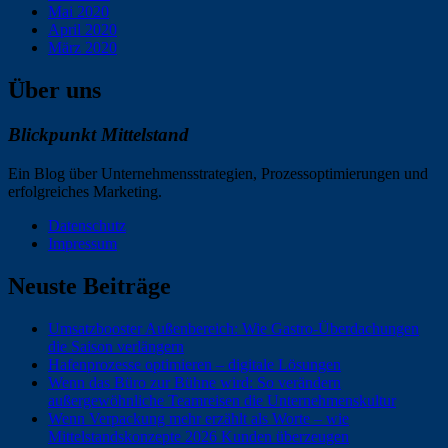
Mai 2020
April 2020
März 2020
Über uns
Blickpunkt Mittelstand
Ein Blog über Unternehmensstrategien, Prozessoptimierungen und
erfolgreiches Marketing.
Datenschutz
Impressum
Neuste Beiträge
Umsatzbooster Außenbereich: Wie Gastro-Überdachungen
die Saison verlängern
Hafenprozesse optimieren – digitale Lösungen
Wenn das Büro zur Bühne wird: So verändern
außergewöhnliche Teamreisen die Unternehmenskultur
Wenn Verpackung mehr erzählt als Worte – wie
Mittelstandskonzepte 2026 Kunden überzeugen