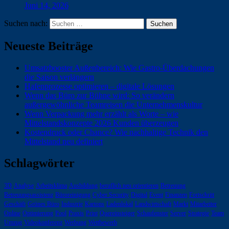
Juni 14, 2026
Suchen nach:
Neueste Beiträge
Umsatzbooster Außenbereich: Wie Gastro-Überdachungen
die Saison verlängern
Hafenprozesse optimieren – digitale Lösungen
Wenn das Büro zur Bühne wird: So verändern
außergewöhnliche Teamreisen die Unternehmenskultur
Wenn Verpackung mehr erzählt als Worte – wie
Mittelstandskonzepte 2026 Kunden überzeugen
Kostendruck oder Chance? Wie nachhaltige Technik den
Mittelstand neu definiert
Schlagwörter
3D
Analyse
Arbeitsklima
Ausbildung
beruflich neu orientieren
Betreuung
Betreuungsassistenz
Büroreinigung
Cyber Security
Digital
Event
Finanzen
Fortschritt
Geschäft
Grünes Büro
Industrie
Kartons
Ladenlokal
Landwirtschaft
Markt
Mitarbeiter
Online
Optimierung
Pool
Praxis
Print
Quereinsteiger
Schaufenster
Server
Strategie
Team
Umzug
Videokonferenz
Werbung
Wettbewerb