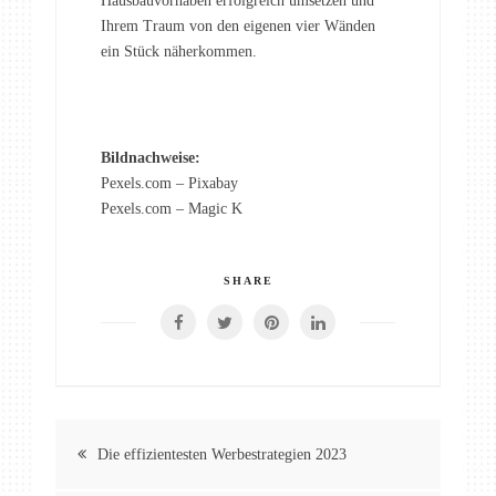
Hausbauvorhaben erfolgreich umsetzen und
Ihrem Traum von den eigenen vier Wänden
ein Stück näherkommen.
Bildnachweise:
Pexels.com – Pixabay
Pexels.com – Magic K
SHARE
Beitragsnavigation
Die effizientesten Werbestrategien 2023